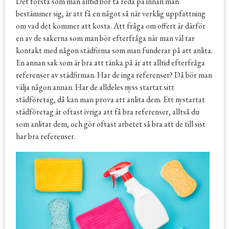
Det första som man alltid bör ta reda på innan man
bestämmer sig, är att få en något så när verklig uppfattning
om vad det kommer att kosta. Att fråga om offert är därför
en av de sakerna som man bör efterfråga när man väl tar
kontakt med någon städfirma som man funderar på att anlita.
En annan sak som är bra att tänka på är att alltid efterfråga
referenser av städfirman. Har de inga referenser? Då bör man
välja någon annan. Har de alldeles nyss startat sitt
städföretag, då kan man prova att anlita dem. Ett nystartat
städföretag är oftast ivriga att få bra referenser, alltså du
som anlitar dem, och gör oftast arbetet så bra att de till sist
har bra referenser.