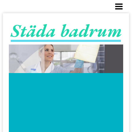
HEM
RENGÖRING BADKAR
BUBBELBADKAR
DUSCH
KAKEL OCH FOGAR
BESTÄLL STÄDHJÄLP