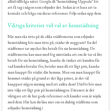
alltid tillfråga nätet. Googla då "hemstädning Uppsala" för
att få tag i någon som erbjuder det. Sedan är et bara att ta
kontakt och fråga om deras referenser. Följs sedan upp dem.
Viktiga kriterier vid val av hemstädning
När man ska titta på de olika städfirmorna som erbjuder
hemstädning bör man titta på; städar de noggrant? En del
städfirmor tar mycket lite betalt för sin hemstädning. De
städfirmorna kan man med fog misstänka att om de tar så lite
betalt för sin hemstädning, kanske de tänker att kunden får
vad kunden betalar för; betalar man då ett lågt pris, kanske
man knappt får städat där hemma. Men om man knappt får
hemmet städat på grund av det låga priset, är det väl
knappast någon mening med att anlita dem? Därför bör man
inte välja ett lågt pris på hemstädningen. Däremot är det
viktigare att de har goda referenser och kunder som är nöjda
med dem. Här kan du läsa mer om en duktig städfirma som
erbjuder hemstädning i