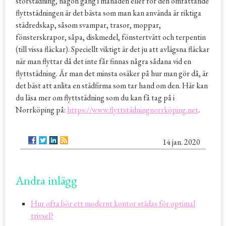
storstädning, någon gång i månaden eller för den omfattande
flyttstädningen är det bästa som man kan använda är riktiga
städredskap, såsom svampar, trasor, moppar,
fönsterskrapor, såpa, diskmedel, fönstertvätt och terpentin
(till vissa fläckar). Speciellt viktigt är det ju att avlägsna fläckar
när man flyttar då det inte får finnas några sådana vid en
flyttstädning. Är man det minsta osäker på hur man gör då, är
det bäst att anlita en städfirma som tar hand om den. Här kan
du läsa mer om flyttstädning som du kan få tag på i
Norrköping på:
https://www.flyttstädningnorrköping.net
.
14 jan. 2020
Andra inlägg
Hur ofta bör ett modernt kontor städas för optimal
trivsel?