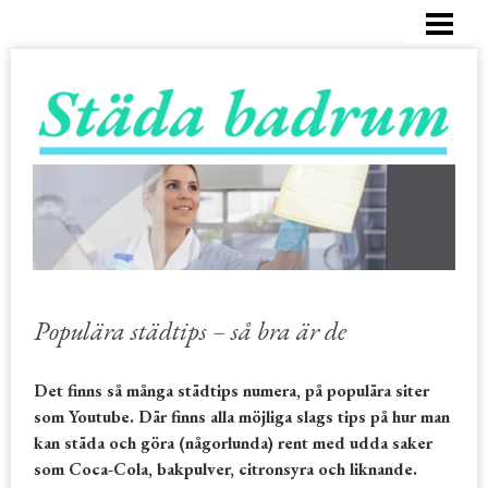
HEM
RENGÖRING BADKAR
BUBBELBADKAR
DUSCH
KAKEL OCH FOGAR
BESTÄLL STÄDHJÄLP
Populära städtips – så bra är de
Det finns så många städtips numera, på populära siter
som Youtube. Där finns alla möjliga slags tips på hur man
kan städa och göra (någorlunda) rent med udda saker
som Coca-Cola, bakpulver, citronsyra och liknande.