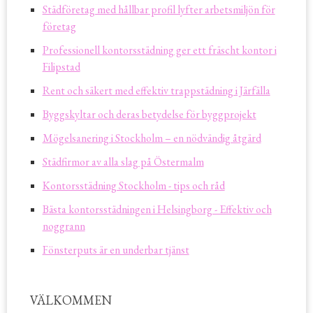
Städföretag med hållbar profil lyfter arbetsmiljön för
företag
Professionell kontorsstädning ger ett fräscht kontor i
Filipstad
Rent och säkert med effektiv trappstädning i Järfälla
Byggskyltar och deras betydelse för byggprojekt
Mögelsanering i Stockholm – en nödvändig åtgärd
Städfirmor av alla slag på Östermalm
Kontorsstädning Stockholm - tips och råd
Bästa kontorsstädningen i Helsingborg - Effektiv och
noggrann
Fönsterputs är en underbar tjänst
VÄLKOMMEN