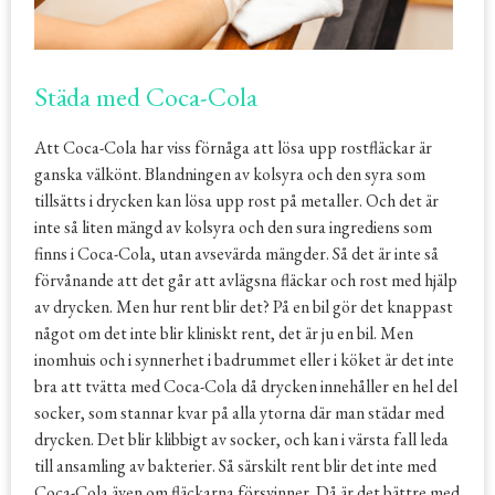
Städa med Coca-Cola
Att Coca-Cola har viss förnåga att lösa upp rostfläckar är
ganska välkönt. Blandningen av kolsyra och den syra som
tillsätts i drycken kan lösa upp rost på metaller. Och det är
inte så liten mängd av kolsyra och den sura ingrediens som
finns i Coca-Cola, utan avsevärda mängder. Så det är inte så
förvånande att det går att avlägsna fläckar och rost med hjälp
av drycken. Men hur rent blir det? På en bil gör det knappast
något om det inte blir kliniskt rent, det är ju en bil. Men
inomhuis och i synnerhet i badrummet eller i köket är det inte
bra att tvätta med Coca-Cola då drycken innehåller en hel del
socker, som stannar kvar på alla ytorna där man städar med
drycken. Det blir klibbigt av socker, och kan i värsta fall leda
till ansamling av bakterier. Så särskilt rent blir det inte med
Coca-Cola även om fläckarna försvinner. Då är det bättre med