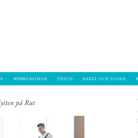
AR
BUBBELBADKAR
DUSCH
KAKEL OCH FOGAR
lytten på Rut