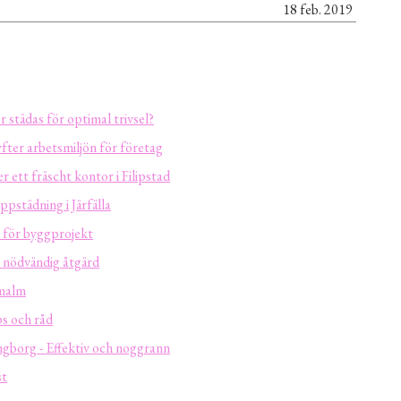
18 feb. 2019
 städas för optimal trivsel?
yfter arbetsmiljön för företag
r ett fräscht kontor i Filipstad
ppstädning i Järfälla
 för byggprojekt
 nödvändig åtgärd
rmalm
ps och råd
ngborg - Effektiv och noggrann
st