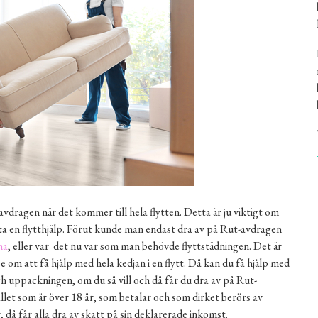
avdragen när det kommer till hela flytten. Detta är ju viktigt om
anlita en flytthjälp. Förut kunde man endast dra av på Rut-avdragen
na
, eller var det nu var som man behövde flyttstädningen. Det är
e om att få hjälp med hela kedjan i en flytt. Då kan du få hjälp med
ch uppackningen, om du så vill och då får du dra av på Rut-
ållet som är över 18 år, som betalar och som dirket berörs av
r, då får alla dra av skatt på sin deklarerade inkomst.