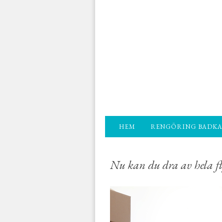
HEM
RENGÖRING BADK
Nu kan du dra av hela f