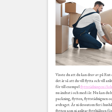
Visste du att du kan drav av på Rut-
det är så att du vill flytta och vill 
för till exempel
flyttstädningen i Sol
nu ändrat i och med i år. Nu kan du b
packning, flytten, flyttstädnignen o
avdraget. Är ni dessutom fler i hush
flytten som ni anlitar flytthjälpen fö