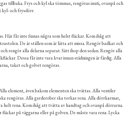
äggas tillbaka. Frys och kyl ska tömmas, rengöras inuti, ovanpå och
kyl- och frysdörr.
s. Här får inte finnas några som helst fläckar. Kom ihåg att
oastolen. De är ställen som är lätta att missa. Rengör badkar och
och rengör alla delarna separat. Sätt ihop den sedan. Rengör alla
lkfläckar. Dessa får inte vara kvar innan städningen är färdig. Alla
arna, taket och golvet rengöras.
. Alla element, även bakom elementen ska tvättas. Alla ventiler
ska rengöras. Alla garderober ska torkas rena. Alla dörrkarmar,
ra helt rena. Kom ihåg att tvätta av handtag och ovanpå dörrarna.
 fläckar på väggarna eller på golven. De måste vara rena. Lycka