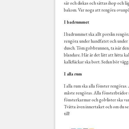
sär och diskas och sättas ihop och l
bakom. Var noga att rengöra ovanpå 
I badrummet
I badrummet ska allt porslin rengöra
rengöra under handfatet och under t
dusch. Töm golvbrunnen, ta isär den 
blandare. Här är det lätt att hitta ka
kalkfläckar ska bort. Sedan bör vägg
I alla rum
I alla rum ska alla fönster rengöras
måste rengöras. Alla fönsterbrädor 
fönsterkarmar och golvlister ska va
Tvätta även innertaket och om du ser
till!