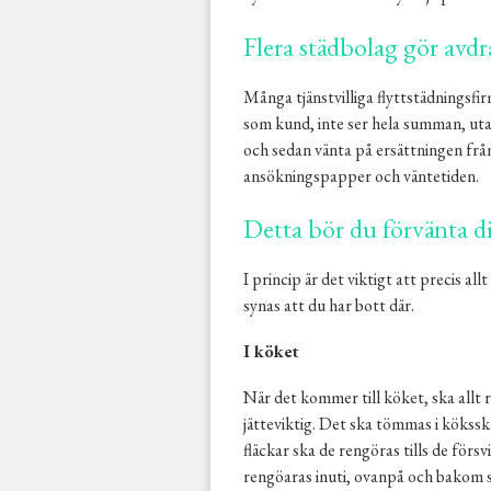
Flera städbolag gör avdr
Många tjänstvilliga flyttstädningsfi
som kund, inte ser hela summan, uta
och sedan vänta på ersättningen från
ansökningspapper och väntetiden.
Detta bör du förvänta di
I princip är det viktigt att precis all
synas att du har bott där.
I köket
När det kommer till köket, ska allt
jätteviktig. Det ska tömmas i kökss
fläckar ska de rengöras tills de förs
rengöaras inuti, ovanpå och bakom s