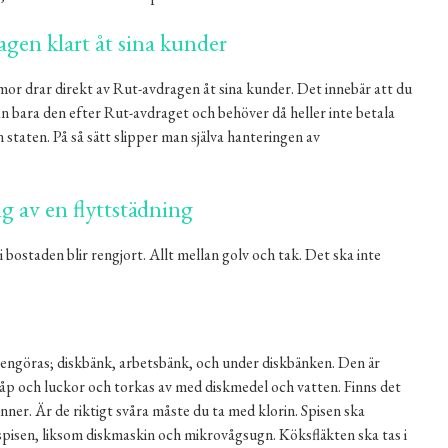
agen klart åt sina kunder
rmor drar direkt av Rut-avdragen åt sina kunder. Det innebär att du
n bara den efter Rut-avdraget och behöver då heller inte betala
 staten. På så sätt slipper man själva hanteringen av
g av en flyttstädning
t i bostaden blir rengjort. Allt mellan golv och tak. Det ska inte
 rengöras; diskbänk, arbetsbänk, och under diskbänken. Den är
kåp och luckor och torkas av med diskmedel och vatten. Finns det
vinner. Är de riktigt svåra måste du ta med klorin. Spisen ska
pisen, liksom diskmaskin och mikrovågsugn. Köksfläkten ska tas i