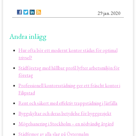
29 jan. 2020
Andra inlägg
Hur ofta bör ett modernt kontor städas för optimal
trivsel?
Städföretag med hållbar profil lyfter arbetsmiljön för
företag
Professionell kontorsstädning ger ett fräscht kontor i
Filipstad
Rent och säkert med effektiv trappstädning i Järfälla
Byggskyltar och deras betydelse för byggprojekt
Mögelsanering i Stockholm – en nödvändig åtgärd
Städfirmor av alla slag på Östermalm