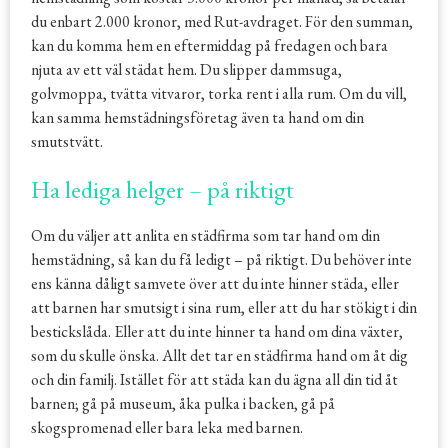
du enbart 2.000 kronor, med Rut-avdraget. För den summan,
kan du komma hem en eftermiddag på fredagen och bara
njuta av ett väl städat hem. Du slipper dammsuga,
golvmoppa, tvätta vitvaror, torka rent i alla rum. Om du vill,
kan samma hemstädningsföretag även ta hand om din
smutstvätt.
Ha lediga helger – på riktigt
Om du väljer att anlita en städfirma som tar hand om din
hemstädning, så kan du få ledigt – på riktigt. Du behöver inte
ens känna dåligt samvete över att du inte hinner städa, eller
att barnen har smutsigt i sina rum, eller att du har stökigt i din
bestickslåda. Eller att du inte hinner ta hand om dina växter,
som du skulle önska. Allt det tar en städfirma hand om åt dig
och din familj. Istället för att städa kan du ägna all din tid åt
barnen; gå på museum, åka pulka i backen, gå på
skogspromenad eller bara leka med barnen.