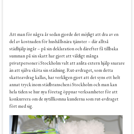
Att man för några år sedan gjorde det möjligt att dra av en
del av kostnaden för hushållsnära tjänster – där alltså
städhjälp ingår – på sin deklaration och därefter få tillbaka
summan på sin skatt har gjort att väldigt många
privatpersoner i Stockholm valt att anlita extern hjälp snarare
än att själva sköta sin städning. Rut-avdraget, som detta
skatteavdrag kallas, har verkligen gjort att det syns ett helt
annat tryck inom städbranschen i Stockholm och man kan
hela tiden se hur nya företag öppnar verksamheter för att
konkurrera om de nytillkomna kunderna som rut-avdraget
fört med sig.