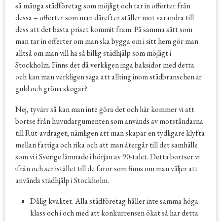
så många städföretag som möjligt och tar in offerter från
dessa – offerter som man därefter ställer mot varandra till
dess att det bästa priset kommit fram. På samma sätt som
man tar in offerter om man ska bygga om i sitt hem gör man
alltså om man vill ha så billig städhjälp som möjligt i
Stockholm. Finns det då verkligen inga baksidor med detta
och kan man verkligen säga att allting inom städbranschen är
guld och gröna skogar?
Nej, tyvärr så kan man inte göra det och här kommer vi att
bortse från huvudargumenten som används av motståndarna
till Rut-avdraget; nämligen att man skapar en tydligare klyfta
mellan fattiga och rika och att man återgår till det samhälle
som vi i Sverige lämnade i början av 90-talet. Detta bortser vi
ifrån och ser istället till de faror som finns om man väljer att
använda städhjälp i Stockholm.
Dålig kvalitet. Alla städföretag håller inte samma höga
klass och i och med att konkurrensen ökat så har detta