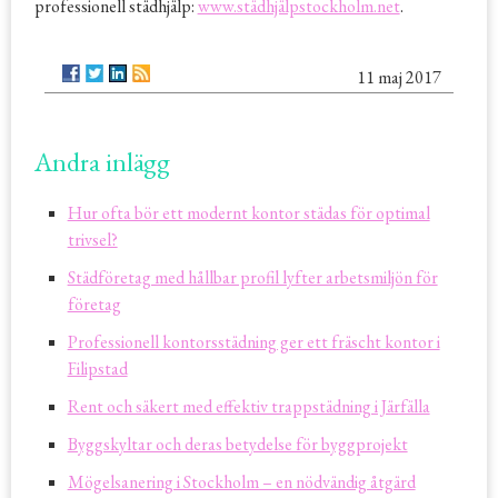
professionell städhjälp:
www.städhjälpstockholm.net
.
11 maj 2017
Andra inlägg
Hur ofta bör ett modernt kontor städas för optimal
trivsel?
Städföretag med hållbar profil lyfter arbetsmiljön för
företag
Professionell kontorsstädning ger ett fräscht kontor i
Filipstad
Rent och säkert med effektiv trappstädning i Järfälla
Byggskyltar och deras betydelse för byggprojekt
Mögelsanering i Stockholm – en nödvändig åtgärd