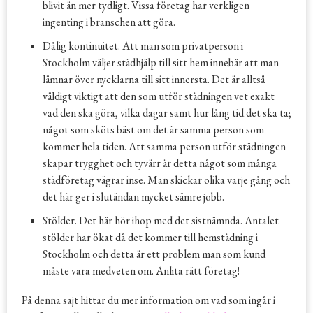
blivit än mer tydligt. Vissa företag har verkligen
ingenting i branschen att göra.
Dålig kontinuitet. Att man som privatperson i
Stockholm väljer städhjälp till sitt hem innebär att man
lämnar över nycklarna till sitt innersta. Det är alltså
väldigt viktigt att den som utför städningen vet exakt
vad den ska göra, vilka dagar samt hur lång tid det ska ta;
något som sköts bäst om det är samma person som
kommer hela tiden. Att samma person utför städningen
skapar trygghet och tyvärr är detta något som många
städföretag vägrar inse. Man skickar olika varje gång och
det här ger i slutändan mycket sämre jobb.
Stölder. Det här hör ihop med det sistnämnda. Antalet
stölder har ökat då det kommer till hemstädning i
Stockholm och detta är ett problem man som kund
måste vara medveten om. Anlita rätt företag!
På denna sajt hittar du mer information om vad som ingår i