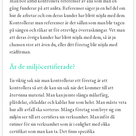
Man bör alltid kontrollera referenser av alla som man en
gång funderar på att anlita. Referenser säger ju en hel del om
hur de arbetar och om deras kunder har blivit nöjda med dem.
Kontrollerar man referenser är det sällan som man blir tagen
på sängen och råkar ut för otrevliga överraskningar. Vet man
att deras övriga kunder har blivit nöjda med dem, så är ju
chansen stor att även du, eller ditt företag blir nöjda med
städfirman.
Är de miljöcertifierade?
En viktig sak när man kontrollerar ett företag är att
kontrollera så att de kan sin sak när det kommer till att
återvinna material. Man kan ju inte slänga målarfärg,
plåtdelar, elsladdar och kablar hur som helst. Man måste veta
hur allt avfall ska sorteras. Många företag som bryr sig om
miljön ser till att certifiera sin verksamhet. Man inför då
rutiner för sin verksamhet som är i enlighet med olika
certifikat som man kan ta. Det finns specifika